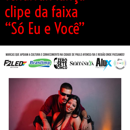
clipe da faixa
“Só Eu e Você”