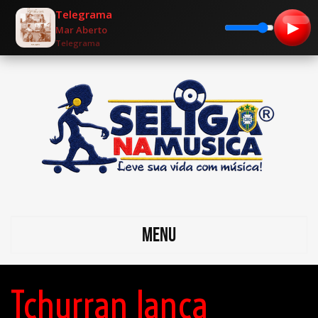
Telegrama
▶
Mar Aberto
Telegrama
MENU
Tchurran lança