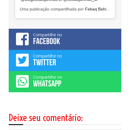
Uma publicação compartilhada por
Febaq Bahia Oficial
(@fe
Compartilhe no
FACEBOOK
Compartilhe no
TWITTER
Compartilhe no
WHATSAPP
Deixe seu comentário: