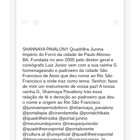
SHANNAYA PAVALONY Quadrilha Junina
Império do Forró da cidade de Paulo Afonso-
BA. Fundada no ano 2005 pelo diretor geral e
coreógrafo Luiz Junior vem com a sua rainha G
homenageando o padroeiro da cidade São
Francisco de Assis que deu nome ao Rio São
Francisco a onde traz como tema: Senhor, fazei
de mim um instrumento de vossa paz! A nossa
rainha G, Shannaya Pavallony trás essa
relação de fé e devoção ao padroeiro que deu
o nome e origem ao Rio São Francisco.
@juninaimperiodoforro @shannaya_pavalony
@portalispia @cirandamidia @portalchibata
@quadrilheirosba @portal.junino
@meumundojunino @meuparjuninobr
@quadrilheirosportal @portaloxente
@cultura.al @unejoficial @quadrilheirosportal
@blogcoisasjuninas.of @coisasjuninas_br