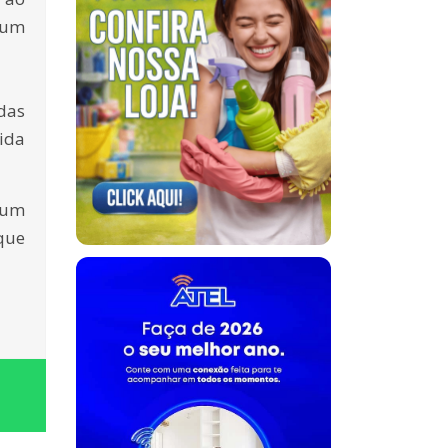
 um
das
ida
é um
que