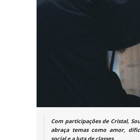
Com participações de Cristal, S
abraça temas como amor, dificu
social e a luta de classes.