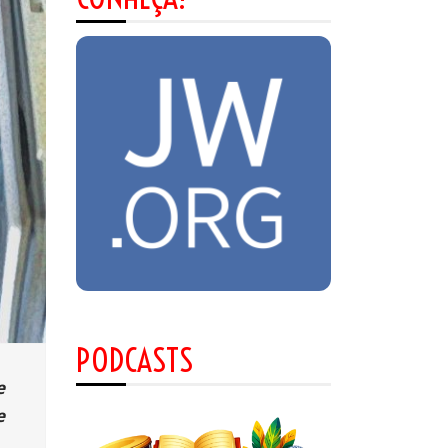
PODCASTS
e
e