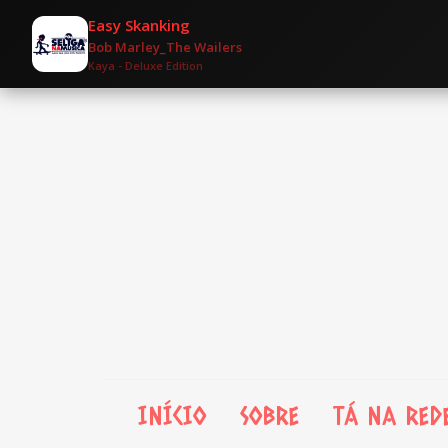
Easy Skanking
Bob Marley_The Wailers
Kaya - Deluxe Edition
INÍCIO
SOBRE
TÁ NA RED