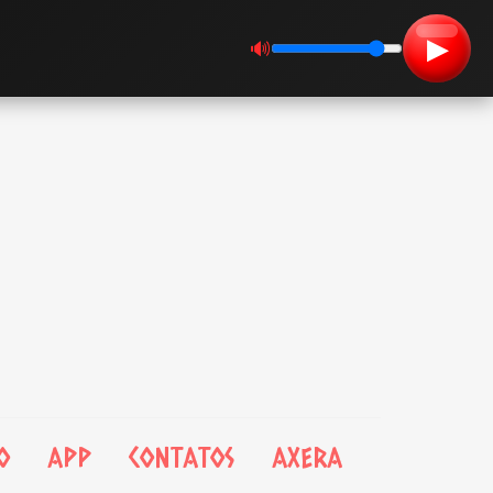
▶
🔊
O
APP
CONTATOS
AXERA