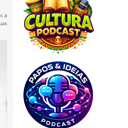
s à
uas