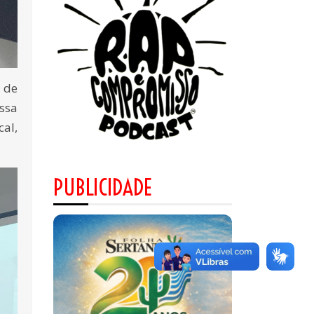
a de
ssa
al,
PUBLICIDADE