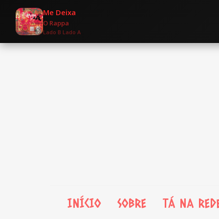
Me Deixa
O Rappa
Lado B Lado A
INÍCIO
SOBRE
TÁ NA RED