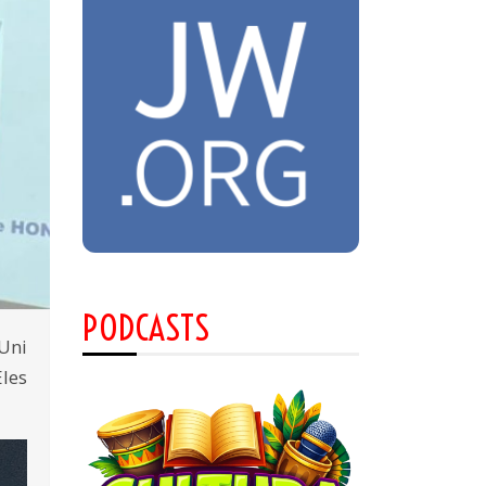
PODCASTS
 Uni
Eles