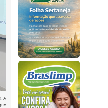
o. A
que