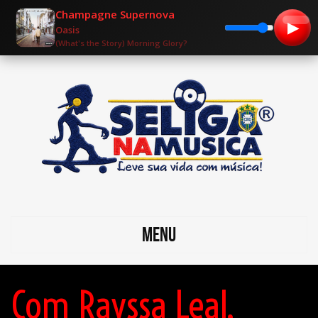
Champagne Supernova
▶
Oasis
(What's the Story) Morning Glory?
MENU
Com Rayssa Leal,