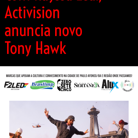
Activision
anuncia novo
Tony Hawk